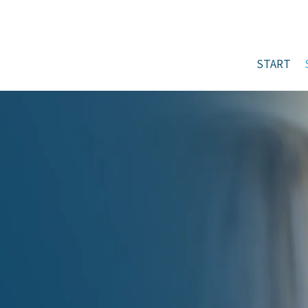
START
IHR HAUSARZT
Als Fachärzte für Innere- und
Allgemeinmedizin sind wir auch 