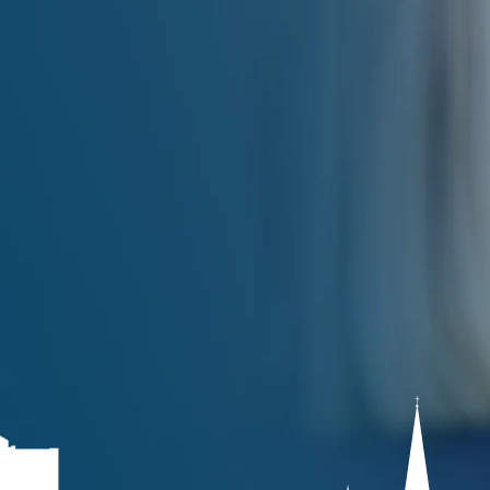
hausärztliche Versorgung in de
Südstadt für Sie da.