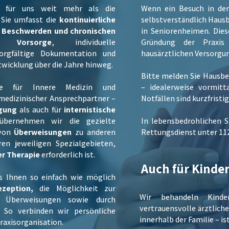
et für uns weit mehr als die
Wenn ein Besuch in der 
 Sie umfasst die
kontinuierliche
selbstverständlich Hausb
n Beschwerden und chronischen
in Seniorenheimen. Dies
rte
Vorsorge
, individuelle
Gründung der Praxis 
rgfältige Dokumentation und
hausärztlichen Versorgu
wicklung über die Jahre hinweg.
Bitte melden Sie Hausbe
te für Innere Medizin und
– idealerweise vormitt
 medizinischer Ansprechpartner –
Notfällen sind kurzfristi
rgung
als auch für
internistische
übernehmen wir die gezielte
In lebensbedrohlichen S
 von
Überweisungen
zu anderen
Rettungsdienst unter 11
en jeweiligen Spezialgebieten,
er Therapie
erforderlich ist.
Auch für Kinder
s Ihnen so einfach wie möglich
ezeption,
die Möglichkeit zur
Wir behandeln Kind
 Überweisungen sowie durch
vertrauensvolle ärztlich
. So verbinden wir persönliche
innerhalb der Familie – is
raxisorganisation.