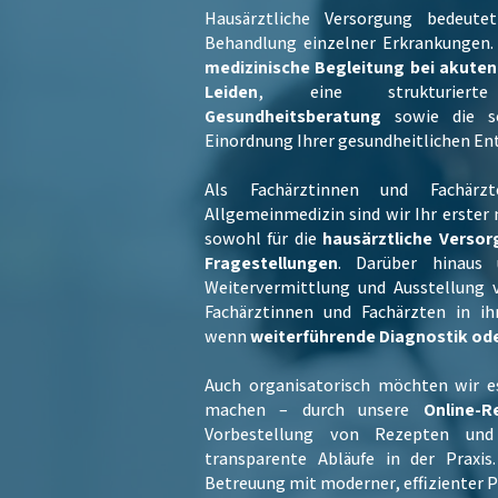
Hausärztliche Versorgung bedeut
Behandlung einzelner Erkrankungen.
medizinische Begleitung bei akute
Leiden
, eine strukturie
Gesundheitsberatung
sowie die so
Einordnung Ihrer gesundheitlichen Ent
Als Fachärztinnen und Fachärz
Allgemeinmedizin sind wir Ihr erster
sowohl für die
hausärztliche Verso
Fragestellungen
. Darüber hinaus 
Weitervermittlung und Ausstellung
Fachärztinnen und Fachärzten in ihr
wenn
weiterführende Diagnostik od
Auch organisatorisch möchten wir e
machen – durch unsere
Online-R
Vorbestellung von Rezepten und
transparente Abläufe in der Praxis
Betreuung mit moderner, effizienter P